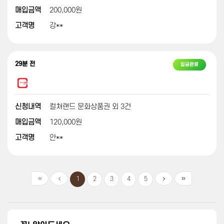
매입금액
200,000원
고객명
강**
29분 전
입금완료
신청내역
컬쳐랜드 문화상품권 외 3건
매입금액
120,000원
고객명
안**
1
2
3
4
5