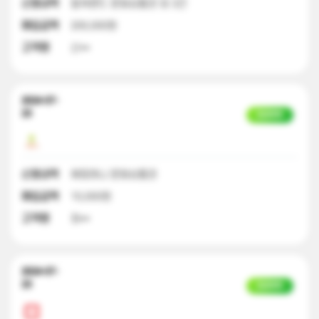
신청내역
컬쳐랜드 문화상품권 외 3건
매입금액
200,000원
고객명
신**
2024-07-
23
입금완료
신청내역
해피머니 문화상품권
매입금액
10,000원
고객명
최**
2024-07-
23
입금완료