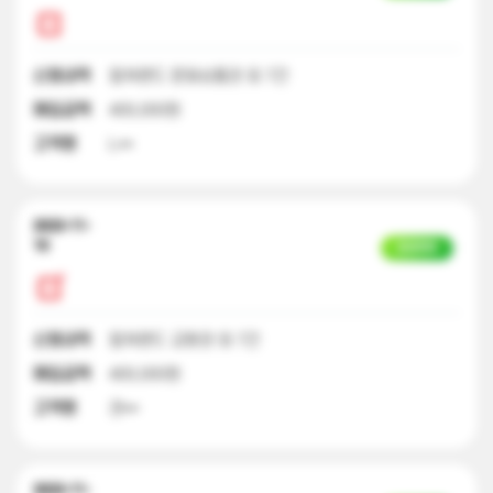
신청내역
컬쳐랜드 문화상품권 외 7건
매입금액
400,000원
고객명
L**
2023-11-
10
입금완료
신청내역
컬쳐랜드 교환권 외 7건
매입금액
400,000원
고객명
권**
2023-11-