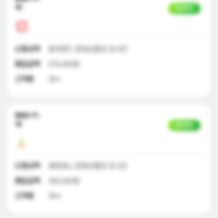
10
입금완료
신청내역
컬쳐랜드 문화상품권 외 6건
매입금액
270,000원
고객명
권**
2023-11-
10
입금완료
신청내역
해피머니 문화상품권 외 5건
매입금액
300,000원
고객명
권**