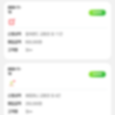
2023-11-
10
입금완료
신청내역
컬쳐랜드 교환권 외 11건
매입금액
600,000원
고객명
최**
2023-11-
10
입금완료
신청내역
해피머니 교환권 외 4건
매입금액
250,000원
고객명
정**