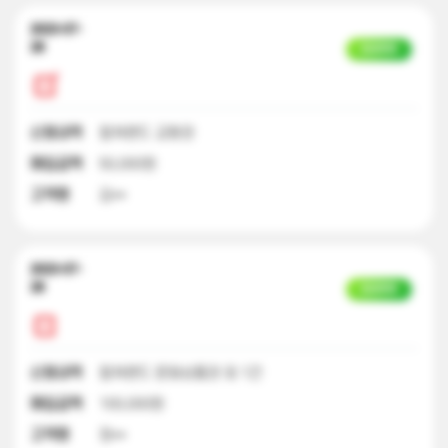
2023-07-
28
입금완료
신청내역
컬쳐랜드 교환권
매입금액
50,000원
고객명
김**
2023-07-
28
입금완료
신청내역
컬쳐랜드 문화상품권 외 1건
매입금액
100,000원
고객명
정**