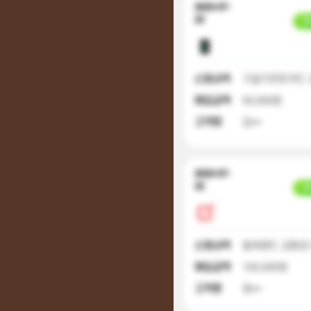
2023-07-
22
입
신청내역
구글기프트카드 
매입금액
50,000원
고객명
김**
2023-07-
22
입
신청내역
컬쳐랜드 교환권 
매입금액
100,000원
고객명
정**