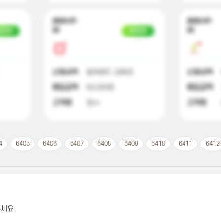
2023-07-
2023-07-
22
22
금완료
입금완료
신청내역
컬쳐랜드 교환권
신청내역
매입금액
50,000원
매입금액
고객명
정**
고객명
4
6405
6406
6407
6408
6409
6410
6411
6412
주세요