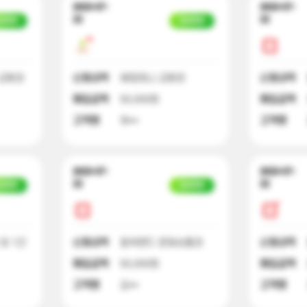
2023-07-
2023-07-
22
22
금완료
입금완료
교환권
신청내역
해피머니 교환권
신청내역
매입금액
50,000원
매입금액
고객명
허**
고객명
2023-07-
2023-07-
22
22
금완료
입금완료
외 1건
신청내역
컬쳐랜드 문화상품권
신청내역
매입금액
50,000원
매입금액
고객명
김**
고객명