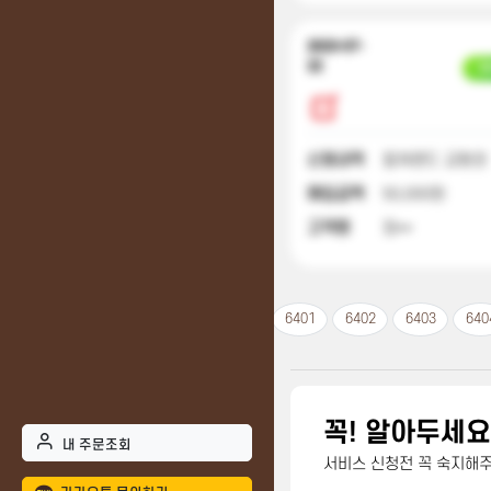
2023-07-
22
입
신청내역
컬쳐랜드 교환권
매입금액
50,000원
고객명
정**
6401
6402
6403
640
꼭! 알아두세요
내 주문조회
서비스 신청전 꼭 숙지해