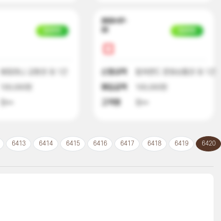
2023-07-
22
입금완료
입금완료
해피머니 교환권 외 1건
신청내역
컬쳐랜드 문화상품권 외 1건
100,000원
매입금액
100,000원
정**
고객명
정**
6413
6414
6415
6416
6417
6418
6419
6420