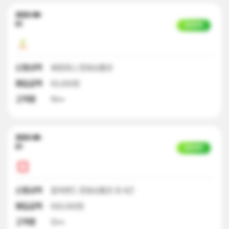
2023-08-
01
입금완료
신청내역
해피머니 문화상품권
매입금액
50,000원
고객명
박**
2023-08-
01
입금완료
신청내역
컬쳐랜드 문화상품권 외 9건
매입금액
500,000원
고객명
이**