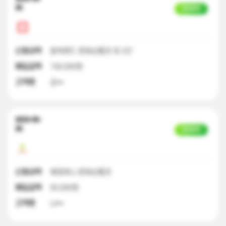
30
입금완료
신청내역
컬쳐랜드 문화상품권 외 2건
매입금액
130,000원
고객명
김**
2023-05-
30
입금완료
신청내역
해피머니 문화상품권
매입금액
50,000원
고객명
나**