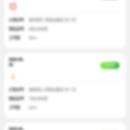
신청내역
컬쳐랜드 문화상품권 외 7건
매입금액
400,000원
고객명
이**
2023-05-
30
입금완료
신청내역
해피머니 문화상품권 외 1건
매입금액
100,000원
고객명
나**
2023-05-