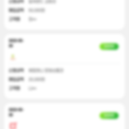
신청내역
컬쳐랜드 교환권
매입금액
50,000원
고객명
정**
2023-05-
30
입금완료
신청내역
해피머니 문화상품권
매입금액
20,000원
고객명
나**
2023-05-
30
입금완료