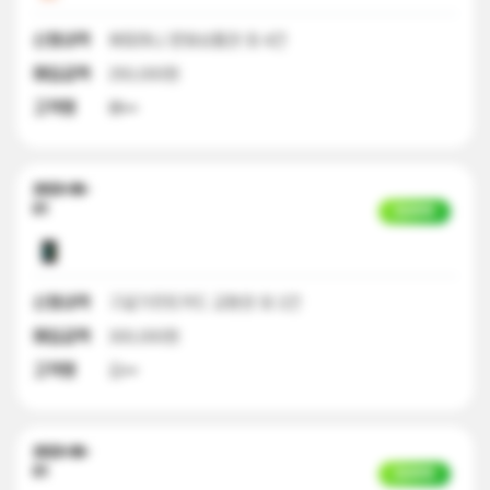
신청내역
해피머니 문화상품권 외 4건
매입금액
250,000원
고객명
배**
2023-06-
01
입금완료
신청내역
구글기프트카드 교환권 외 2건
매입금액
300,000원
고객명
김**
2023-06-
01
입금완료