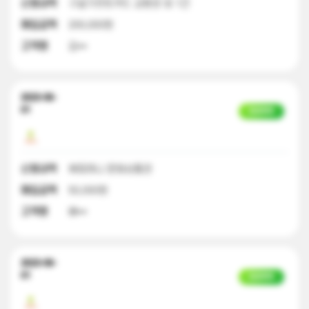
신청내역
구글기프트카드 교환권 외 1건
매입금액
200,000원
고객명
김**
2023-06-
01
입금완료
신청내역
해피머니 문화상품권
매입금액
50,000원
고객명
배**
2023-06-
01
입금완료