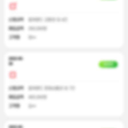
신청내역
컬쳐랜드 교환권 외 4건
매입금액
250,000원
고객명
양**
2023-05-
30
입금완료
신청내역
컬쳐랜드 문화상품권 외 7건
매입금액
400,000원
고객명
김**
2023-05-