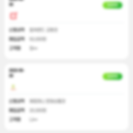
30
입금완료
신청내역
컬쳐랜드 교환권
매입금액
50,000원
고객명
정**
2023-05-
30
입금완료
신청내역
해피머니 문화상품권
매입금액
20,000원
고객명
나**