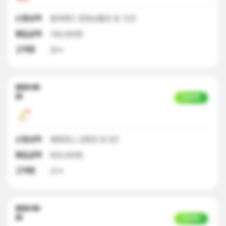
신청내역
컬쳐랜드 문화상품권 외 13건
매입금액
700,000원
고객명
김**
2023-05-
25
입금완료
신청내역
해피머니 교환권 외 9건
매입금액
500,000원
고객명
신**
2023-05-
25
입금완료