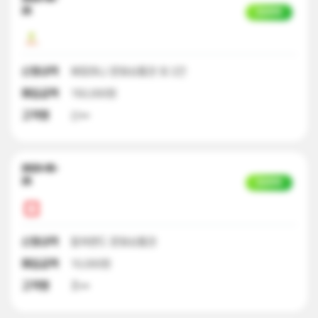
25
입금완료
신청내역
해피머니 문화상품권 외 2건
매입금액
150,000원
고객명
신**
2023-05-
25
입금완료
신청내역
컬쳐랜드 문화상품권
매입금액
10,000원
고객명
조**