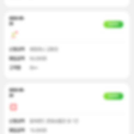
2023-05-
25
입금완료
신청내역
해피머니 교환권
매입금액
50,000원
고객명
허**
2023-05-
24
입금완료
신청내역
컬쳐랜드 문화상품권 외 1건
매입금액
15,000원