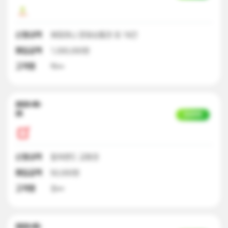
신청내역
해피머니 문화상품권 외 19건
매입금액
1,000,000원
고객명
박**
2023-05-
25
입금완료
신청내역
컬쳐랜드 교환권
매입금액
50,000원
고객명
최**
2023-05-